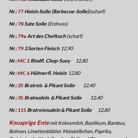
Nr.:
77
Hoisin Soße (Barbecue-Soße)
(scharf)
Nr.:
78
Sate Soße
(Erdnuss)
Nr.:
79a
Art des Chefkoch
(scharf)
Nr.:
79
3 Sorten Fleisch
1
2,9
0
Nr.:
MC 2
Rindfl. Chop-Suey
1
2,8
0
Nr.:
MC 6
Hühnerfl. Hoisin
1
2,80
Nr.:
25
Bratreis & Pikant Soße
1
2,4
0
Nr.:
35
Bratnudeln & Pikant Soße
1
2,4
0
Nr.:
115
Bratreisnudeln & Pikant Soße
1
2,80
Knusprige Ente
mit Kokosmilch, Basilikum, Bambus,
Bohnen
,
Limettenblätter, Maiskölbchen, Paprika,