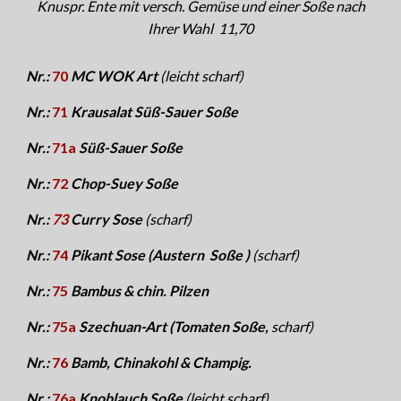
Knuspr
.
Ente
mit versch. Gemüse und einer Soße nach
Ihrer Wahl
11,7
0
Nr.:
70
MC WOK Art
(leicht scharf)
Nr.:
71
Krausalat Süß-Sauer Soße
Nr.:
71a
Süß-Sauer Soße
Nr.:
72
Chop-Suey Soße
Nr.:
73
Curry Sose
(scharf)
Nr.:
74
Pikant Sose (Austern Soße )
(scharf)
Nr.:
75
Bambus & chin. Pilzen
Nr.:
75a
Szechuan-Art (Tomaten Soße,
scharf)
Nr.:
76
Bamb, Chinakohl & Champig.
Nr.:
76a
Knoblauch Soße
(leicht scharf)