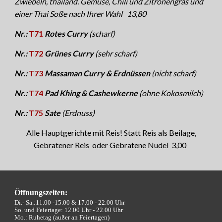
Zwiebeln, thailänd. Gemüse, Chili und Zitronengras und
einer Thai Soße nach Ihrer Wahl
1
3,8
0
Nr.:
T71
Rotes Curry
(scharf)
Nr.:
T72
Grünes Curry
(sehr scharf)
Nr.:
T73
Massaman Curry & Erdnüssen
(nicht scharf)
Nr.:
T74
Pad Khing & Cashewkerne
(ohne Kokosmilch)
Nr.:
T75
Sate
(Erdnuss)
Alle Hauptgerichte mit Reis! Statt Reis als Beilage,
Gebratener Reis oder Gebratene Nudel 3,00
Öffnungszeiten:
Di.- Sa.:11.00 -15.00 &
17.00 - 22.00 Uhr
So. und Feiertage: 12.00 Uhr - 22.00 Uhr
Mo.: Ruhetag (außer an Feiertagen)