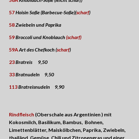
57
Hoisin Soße (Barbecue-Soße)(
scharf
)
58
Zwiebeln und Paprika
59
Broccoli und Knoblauch
(scharf)
59A
Art des Chefkoch (
scharf
)
23
Bratreis 9,50
33
Bratnudeln 9,50
113
Bratreisnudeln 9,90
Rindfleisch
(Oberschale aus Argentinien ) mit
Kokosmilch, Basilikum, Bambus, Bohnen,
Limettenblätter, Maiskölbchen, Paprika, Zwiebeln,
thailänd. Gemüse, Chili und Zitronengras und einer