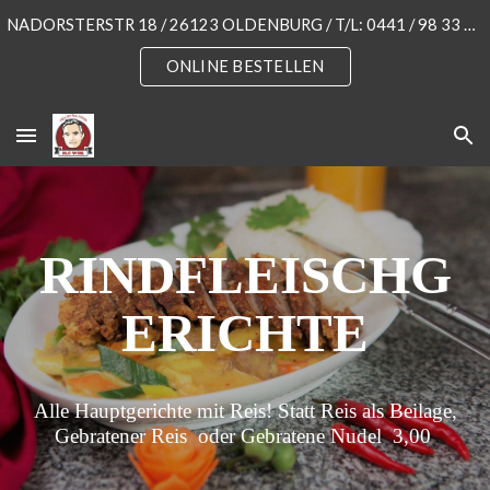
NADORSTERSTR 18 / 26123 OLDENBURG / T/L: 0441 / 98 33 55 3
Skip to main content
Skip to navigation
ONLINE BESTELLEN
RINDFLEISCHG
ERICHTE
Alle Hauptgerichte mit Reis! Statt Reis als Beilage,
Gebratener Reis oder Gebratene Nudel 3,00