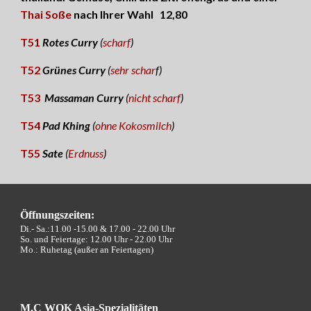
Thai Soße
nach Ihrer Wahl 12,8
0
T51
Rotes Curry
(
scharf
)
T52
Grünes Curry
(
sehr schar
f)
T53
Massaman Curry
(
nicht scharf
)
T54
Pad Khing
(
ohne Kokosmilch
)
T55
Sate
(
Erdnuss
)
Öffnungszeiten:
Di.- Sa.:11.00 -15.00 &
17.00 - 22.00 Uhr
So. und Feiertage: 12.00 Uhr - 22.00 Uhr
Mo.: Ruhetag (außer an Feiertagen)
M.C WOK Asia-Spezialitäten