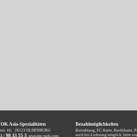
K Asia-Spezialitäten
Bezahlmöglichkeiten
str. 18;
26123 OLDENBURG
Barzahlung, EC-Karte, Kreditkarte, 
auch bei Lieferung möglich, bitte vo
9
8 33 55 3
1 /
www.mc-wok.com