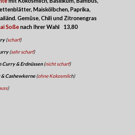
nte
mit Kokosmilch, Basilikum, Bambus,
ettenblätter, Maiskölbchen, Paprika,
ailänd. Gemüse, Chili und Zitronengras
ai Soße
nach Ihrer Wahl
1
3,8
0
rry
(
scharf
)
urry
(
sehr scharf
)
 Curry & Erdnüssen
(
nicht scharf
)
g & Cashewkerne
(
ohne Kokosmilc
h)
nuss
)