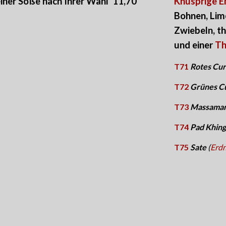
iner Soße nach Ihrer Wahl
11,7
0
Knusprige E
Bohnen
,
Lim
Zwiebeln, th
und einer
Th
T71
Rotes Cu
T72
Grünes C
T73
Massaman
T74
Pad Khin
T75
Sate
(
Erd