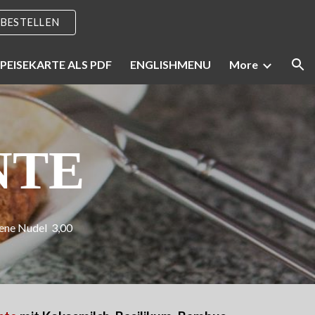
 BESTELLEN
ion
PEISEKARTE ALS PDF
ENGLISHMENU
More
NTE
tene Nudel 3,00