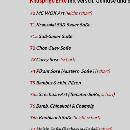
Knuspr
ige
Ente
mit versch. Gemüse und e
70
MC WOK Art
(leicht scharf
)
71
Krausalat Süß-Sauer Soße
71a
Süß-Sauer Soße
72
Chop-Suey Soße
73
Curry Sose
(
scharf
)
74
Pikant Sose (Austern Soße )
(
scharf
)
75
Bambus & chin. Pilzen
75a
Szechuan-Art (Tomaten Soße,
scharf
)
76
Bamb, Chinakohl & Champig.
76a
Knoblauch Soße
(
leicht
scharf
)
77
Hoisin Soße (Barbecue-Soße)
(
scharf
)