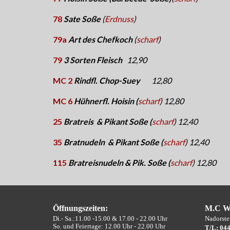
78
Sate Soße
(
Erdnuss
)
79a
Art des Chefkoch
(
scharf
)
79
3 Sorten Fleisch
12,9
0
MC 2
Rindfl. Chop-Suey
12,8
0
MC 6
Hühnerfl. Hoisin (
scharf
)
12,80
25
Bratreis & Pikant Soße
(
scharf
)
12,4
0
35
Bratnudeln & Pikant Soße
(
scharf
)
12,4
0
115
Bratreisnudeln & Pik
.
Soße
(
scharf
)
12,80
Öffnungszeiten:
M.C WO
Di.- Sa.:11.00 -15.00 &
17.00 - 22.00 Uhr
Nadorster
So. und Feiertage: 12.00 Uhr - 22.00 Uhr
T/L: 044