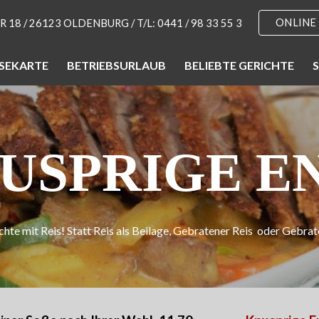
ONLINE
18 / 26123 OLDENBURG / T/L: 0441 / 98 33 55 3
ip to main content
Skip to navigat
ISEKARTE
BETRIEBSURLAUB
BELIEBTE GERICHTE
S
USPRIGE E
chte mit Reis! Statt Reis als Beilage, Gebratener Reis oder Gebra