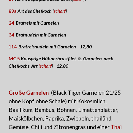
89a
Art des Chefkoch
(
scharf
)
24
Bratreis mit Garnelen
34
Bratnudeln mit Garnelen
114
Bratreisnudeln mit Garnelen
1
2,8
0
MC 5
Knusprige Hühnerbrustfilet &. Garnelen
nach
Chefkochs
Art
(scharf
)
1
2,8
0
Große Garnelen
(Black Tiger Garnelen 2
1
/
25
ohne Kopf ohne Schale)
mit Kokosmilch,
Basilikum, Bambus, Bohnen, Limettenblätter,
Maiskölbchen, Paprika, Zwiebeln, thailänd.
Gemüse, Chili und Zitronengras und einer
Thai