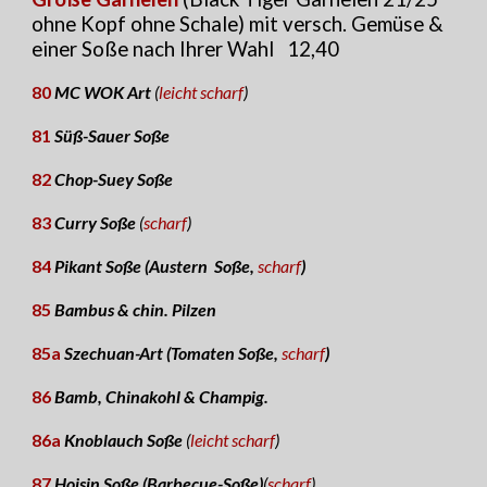
ohne Kopf ohne Schale)
mit versch. Gemüse
&
einer Soße nach Ihrer Wahl
12,4
0
80
MC WOK Art
(
leicht scharf
)
81
Süß-Sauer Soße
82
Chop-Suey Soße
83
Curry Soße
(
scharf
)
84
Pikant Soße (Austern Soße,
scharf
)
85
Bambus & chin. Pilzen
85a
Szechuan-Art (Tomaten Soße,
scharf
)
86
Bamb, Chinakohl & Champig.
86a
Knoblauch Soße
(
leicht scharf
)
87
Hoisin Soße (Barbecue-Soße)
(
scharf
)