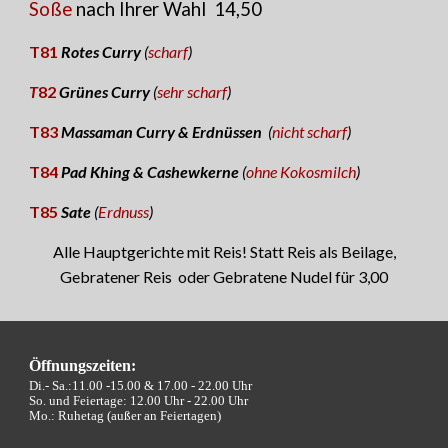
Soße
nach Ihrer Wahl
1
4
,
5
0
T81
Rotes Curry
(
scharf
)
T
82
Grünes Curry
(
sehr scharf
)
T83
Massaman Curry & Erdnüssen
(
nicht scharf
)
T84
Pad Khing & Cashewkerne
(
ohne Kokosmilch
)
T85
Sate
(
Erdnuss
)
Alle Hauptgerichte mit Reis! Statt Reis als Beilage,
Gebratener Reis oder Gebratene Nudel für 3,00
Öffnungszeiten:
Di.- Sa.:11.00 -15.00 &
17.00 - 22.00 Uhr
So. und Feiertage: 12.00 Uhr - 22.00 Uhr
Mo.: Ruhetag (außer an Feiertagen)