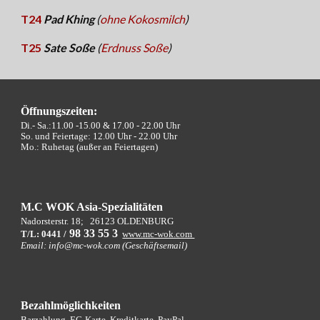
T24
Pad Khing
(
ohne Kokosmilch
)
T25
Sate Soße
(
Erdnuss Soße
)
Öffnungszeiten:
Di.- Sa.:11.00 -15.00 &
17.00 - 22.00 Uhr
So. und Feiertage: 12.00 Uhr - 22.00 Uhr
Mo.: Ruhetag (außer an Feiertagen)
M.C WOK Asia-Spezialitäten
Nadorsterstr. 18;
26123 OLDENBURG
9
8 33 55 3
T/L: 0441 /
www.mc-wok.com
Email: info@mc-wok.com (Geschäftsemail)
Bezahlmöglichkeiten
Barzahlung, EC-Karte, Kreditkarte, PayPal