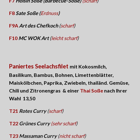
F7
Hoisin Soße (Barbecue-Soße)
(scharf
)
F8
Sate Soße (
Erdnuss
)
F9
A
Art des Chefkoch
(
scharf
)
F10
MC WOK Art
(
leicht scharf
)
Paniertes Seelachsfilet
mit Kokosmilch,
Basilikum, Bambus, Bohnen
,
Limettenblätter,
Maiskölb
chen
, Paprika, Zwiebeln, thailänd. Gemüse,
Chili und Zitronengras
&
einer
Thai Soße
nach Ihrer
Wahl
1
3
,
5
0
T21
Rotes Curry
(
scharf
)
T22
Grünes Curry
(sehr scharf
)
T23
Massaman Curry
(
nicht scharf
)