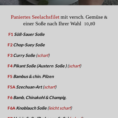
Paniertes Seelachsfilet
mit versch
Gemüse
.
&
einer Soße nach Ihrer Wahl
,
0
10
8
F1
Süß-Sauer Soße
F2
Chop-Suey Soße
F3
Curry Soße
(
scharf
)
F4
Pikant Soße (Austern Soße )
(
scharf
)
F5
Bambus & chin. Pilzen
F5
A
Szechuan-Art
(
scharf
)
F6
Bamb, Chinakohl & Champig.
F6
A
Knoblauch Soße
(
leicht scharf
)