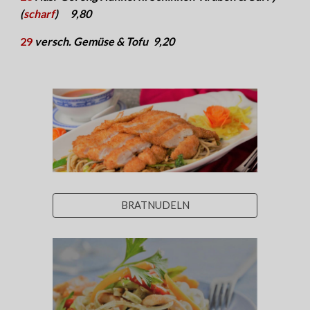
(
scharf
)
9
,
8
0
29
versch. Gemüse & Tofu
9
,
2
0
BRATNUDELN