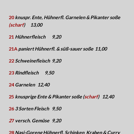
20
knuspr. Ente, Hühnerfl. Garnelen & Pikanter soße
(scharf
)
13,0
0
21
Hühnerfleisch
9
,
2
0
21A
paniert Hühnerfl. & süß-sauer soße
11
,
0
0
22
Schweinefleisch
9
,
2
0
23
Rindfleisch
9,5
0
24
Garnelen
12,4
0
25
knusprige Ente & Pikanter soße (
scharf
)
12,4
0
26
3 Sorten Fleisch
9
,
5
0
2
7
versch. Gemüse
9
,
2
0
28
Nasi-Goreng Hühnerfl. Schinken
Kraben & Curry