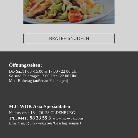
BRATREISNUDELN
Öffnungszeiten:
Di.- Sa.:11.00 -15.00 &
17.00 - 22.00 Uhr
So. und Feiertage: 12.00 Uhr - 22.00 Uhr
Mo.: Ruhetag (außer an Feiertagen)
M.C WOK Asia-Spezialitäten
Nadorsterstr. 18;
26123 OLDENBURG
9
8 33 55 3
T/L: 0441 /
www.mc-wok.com
Email: info@mc-wok.com (Geschäftsemail)