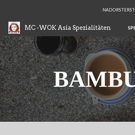
NADORSTERSTR 
Sk
MC -WOK Asia Spezialitäten
SP
BAMBU