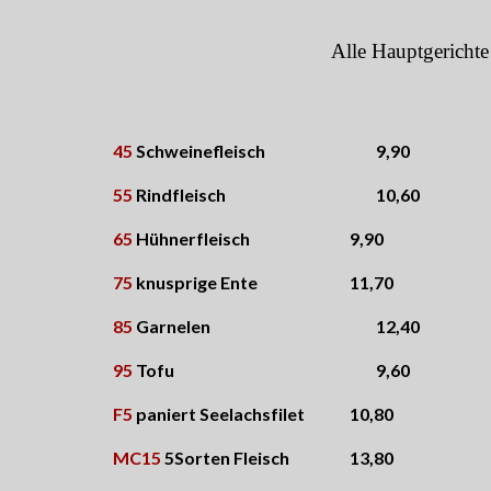
A
lle Hauptgericht
4
5
Schweinefleisch
9,90
55
Rindfleisch
10,60
65
Hühnerfleisch
9,90
75
knusprige Ente
11,70
85
Garnelen
12,40
95
Tofu
9,60
F5
paniert Seelachsfilet
10,80
MC15
5Sorten Fleisch
1
3,8
0