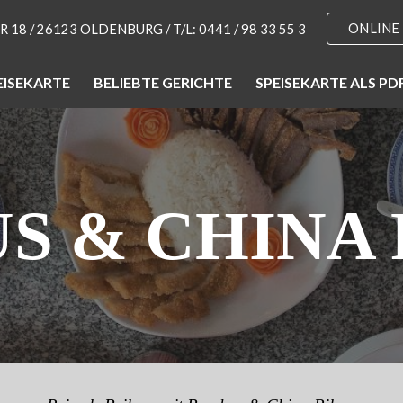
ONLINE
18 / 26123 OLDENBURG / T/L: 0441 / 98 33 55 3
ip to main content
Skip to navigat
EISEKARTE
BELIEBTE GERICHTE
SPEISEKARTE ALS PD
S & CHINA 